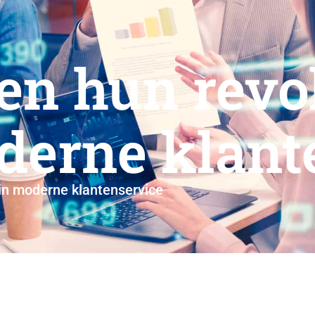
en hun revo
oderne klant
 in moderne klantenservice