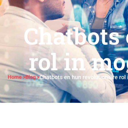
Chatbots 
rol in m
Chatbots en hun revolutionaire rol
Home >
Blog >