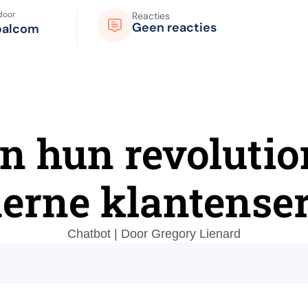
door
Reacties
Geen reacties
palcom
n hun revolution
erne klantenser
Chatbot | Door Gregory Lienard