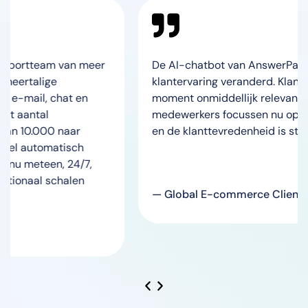
van meer
De AI-chatbot van AnswerPal heeft onze
klantervaring veranderd. Klanten krijgen op 
at en
moment onmiddellijk relevante antwoorden
medewerkers focussen nu op complexere d
naar
en de klanttevredenheid is sterk gestegen.
isch
 24/7,
alen
— Global E-commerce Client