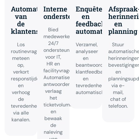
Automatisering
Interne
Enquête-
Afspraak
van
ondersteuning
en
herinner
de
feedback-
en
Bied
klantenservice
automatisering
planning
medewerkers
24/7
Los
Verzamel,
Stuur
ondersteuning
routinevragen
analyseer
automatisch
voor IT,
meteen
en
herinneringen
HR en
op,
beantwoord
bevestiginge
facilityvragen.
verkort
klantfeedback
en
Automatiseer
responstijden
en
planningsupd
antwoorden,
en
tevredenheidsenquêtes
via e-
verlaag
verhoog
automatisch.
mail,
het
de
chat of
ticketvolume
tevredenheid
telefoon.
en
via alle
bewaak
kanalen.
de
naleving
van