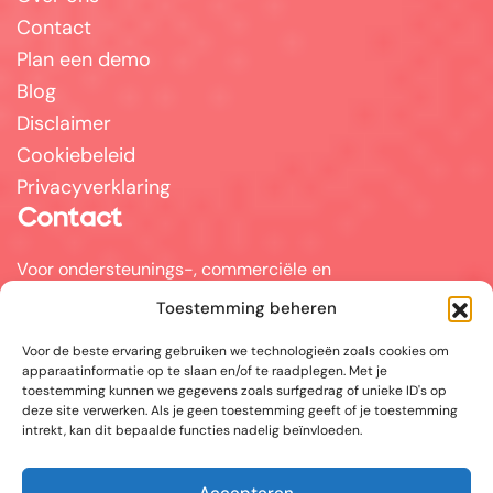
Contact
Plan een demo
Blog
Disclaimer
Cookiebeleid
Privacyverklaring
Contact
Voor ondersteunings-, commerciële en
partnervragen kunt u mailen naar
Toestemming beheren
info@answerpal.eu
Voor de beste ervaring gebruiken we technologieën zoals cookies om
AnswerPal
apparaatinformatie op te slaan en/of te raadplegen. Met je
Bisschoppenhoflaan 380
toestemming kunnen we gegevens zoals surfgedrag of unieke ID's op
2100 Antwerpen
deze site verwerken. Als je geen toestemming geeft of je toestemming
België
intrekt, kan dit bepaalde functies nadelig beïnvloeden.
+32.36416685
Accepteren