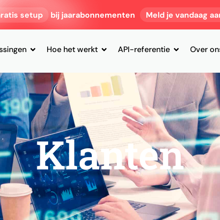
ratis setup
bij jaarabonnementen
Meld je vandaag aa
ssingen
Hoe het werkt
API-referentie
Over on
Klanten