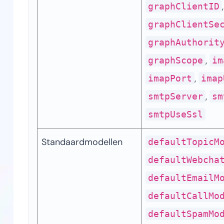
graphClientID
graphClientSe
graphAuthorit
, 
graphScope
im
, 
imapPort
imap
, 
smtpServer
sm
smtpUseSsl
Standaardmodellen
defaultTopicM
defaultWebcha
defaultEmailM
defaultCallMo
defaultSpamMo