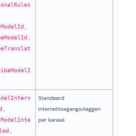
ionalRules
, 
yModelId
, 
meModelId
meTranslat
ribeModelI
Standaard 
odelIntern
, 
internettoegangsvlaggen 
d
per kanaal.
tModelInte
, 
led