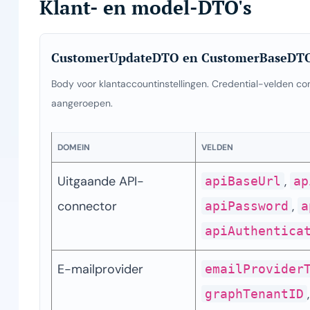
Klant- en model-DTO's
CustomerUpdateDTO en CustomerBaseDT
Body voor klantaccountinstellingen. Credential-velden c
aangeroepen.
DOMEIN
VELDEN
Uitgaande API-
, 
apiBaseUrl
ap
connector
, 
apiPassword
a
apiAuthentica
E-mailprovider
emailProvider
graphTenantID