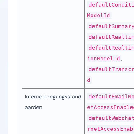
defaultCondit
, 
ModelId
defaultSummar
defaultRealti
defaultRealti
, 
ionModelId
defaultTransc
d
Internettoegangsstand
defaultEmailM
aarden
etAccessEnable
defaultWebcha
rnetAccessEnab