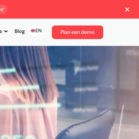
n!
EN
s
Blog
Plan een demo