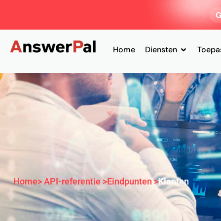
G
Home
Diensten
Toepa
Home
> API-referentie >
Eindpunten >
Klanten