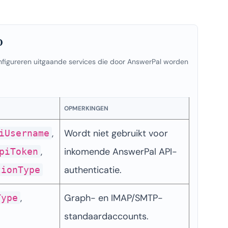
O
onfigureren uitgaande services die door AnswerPal worden
OPMERKINGEN
, 
Wordt niet gebruikt voor 
iUsername
, 
inkomende AnswerPal API-
piToken
authenticatie.
tionType
, 
Graph- en IMAP/SMTP-
Type
, 
standaardaccounts.