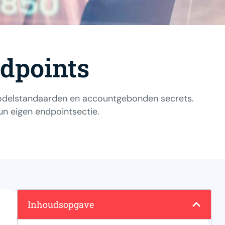
ndpoints
 modelstandaarden en accountgebonden secrets.
n eigen endpointsectie.
Inhoudsopgave