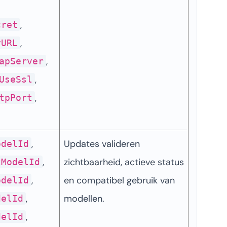
, 
, 
cret
, 
yURL
, 
apServer
, 
UseSsl
, 
tpPort
, 
Updates valideren 
odelId
, 
zichtbaarheid, actieve status 
tModelId
, 
en compatibel gebruik van 
odelId
, 
modellen.
delId
, 
delId