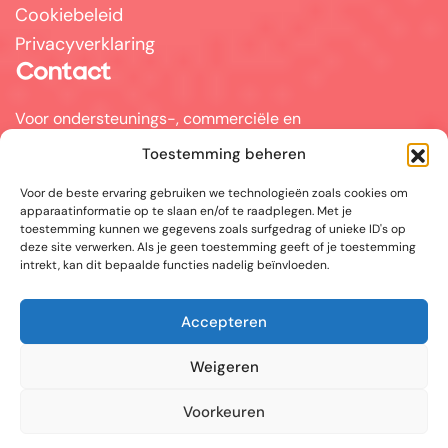
Cookiebeleid
Privacyverklaring
Contact
Voor ondersteunings-, commerciële en
partnervragen kunt u mailen naar
Toestemming beheren
info@answerpal.eu
Voor de beste ervaring gebruiken we technologieën zoals cookies om
AnswerPal
apparaatinformatie op te slaan en/of te raadplegen. Met je
Bisschoppenhoflaan 380
toestemming kunnen we gegevens zoals surfgedrag of unieke ID's op
2100 Antwerpen
deze site verwerken. Als je geen toestemming geeft of je toestemming
België
intrekt, kan dit bepaalde functies nadelig beïnvloeden.
+32.36416685
Accepteren
BE 0862.692.858
Weigeren
Sociale media
Voorkeuren