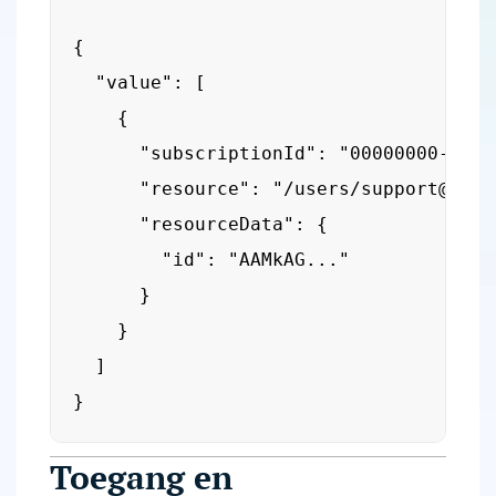
{

  "value": [

    {

      "subscriptionId": "00000000-0000
      "resource": "/users/
support@exam
      "resourceData": {

        "id": "AAMkAG..."

      }

    }

  ]

}
Toegang en