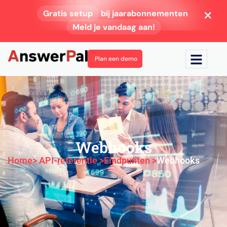
Gratis setup
bij jaarabonnementen
Meld je vandaag aan!
Plan een demo
Webhooks
Home
> API-referentie >
Eindpunten >
Webhooks