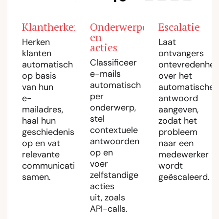
Klantherkenning
Onderwerpdetectie
Escalatie
en
Herken
Laat
acties
klanten
ontvangers
Classificeer
automatisch
ontevredenhei
e-mails
op basis
over het
automatisch
van hun
automatische
per
e-
antwoord
onderwerp,
mailadres,
aangeven,
stel
haal hun
zodat het
contextuele
geschiedenis
probleem
antwoorden
op en vat
naar een
op en
relevante
medewerker
voer
communicatie
wordt
zelfstandige
samen.
geëscaleerd.
acties
uit, zoals
API-calls.