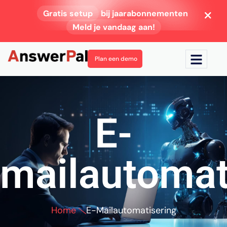
Gratis setup
bij jaarabonnementen
Meld je vandaag aan!
Plan een demo
E-
mailautomat
Home
E-Mailautomatisering