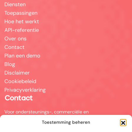
Diensten
Toepassingen
Hoe het werkt
API-referentie
Over ons
Contact
Plan een demo
Blog
Disclaimer
Cookiebeleid
Privacyverklaring
Contact
Voor ondersteunings-, commerciële en
partnervragen kunt u mailen naar
Toestemming beheren
info@answerpal.eu