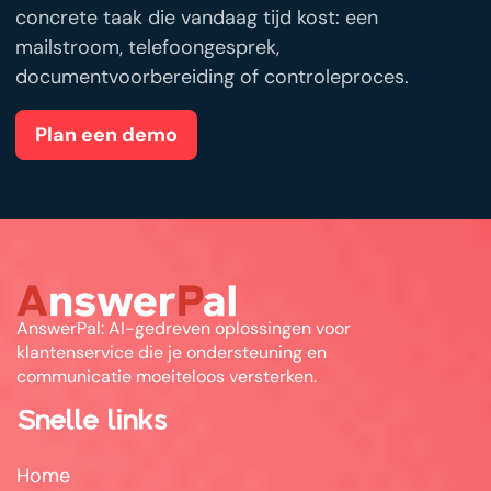
concrete taak die vandaag tijd kost: een
mailstroom, telefoongesprek,
documentvoorbereiding of controleproces.
Plan een demo
AnswerPal: AI-gedreven oplossingen voor
klantenservice die je ondersteuning en
communicatie moeiteloos versterken.
Snelle links
Home