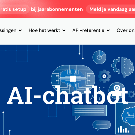
ratis setup
bij jaarabonnementen
Meld je vandaag aa
ssingen
Hoe het werkt
API-referentie
Over on
AI-chatbot