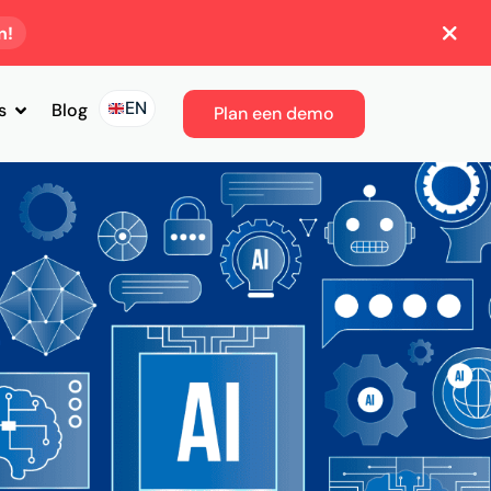
n!
EN
s
Blog
Plan een demo