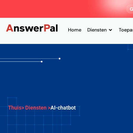
G
Home
Diensten
Toepa
Thuis
> Diensten >
AI-chatbot