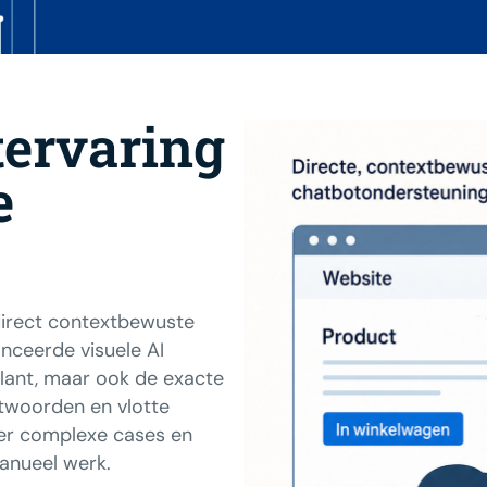
tervaring
e
direct contextbewuste
anceerde visuele AI
klant, maar ook de exacte
ntwoorden en vlotte
eer complexe cases en
manueel werk.