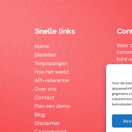
Snelle links
Con
Voor 
Home
comme
Diensten
kunt u
Toepassingen
info@
Hoe het werkt
Answe
API-referentie
Bissc
Voor de bes
Over ons
apparaatinf
2100 
gegevens zoa
Contact
België
toestemming
beïnvloeden
Plan een demo
+32.3
Blog
Acc
BE 08
Disclaimer
Cookiebeleid