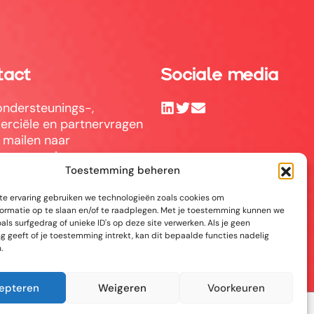
tact
Sociale media
ondersteunings-,
rciële en partnervragen
 mailen naar
answerpal.eu
Toestemming beheren
rPal
hoppenhoflaan 380
te ervaring gebruiken we technologieën zoals cookies om
ormatie op te slaan en/of te raadplegen. Met je toestemming kunnen we
Antwerpen
ls surfgedrag of unieke ID's op deze site verwerken. Als je geen
 geeft of je toestemming intrekt, kan dit bepaalde functies nadelig
.
6416685
epteren
Weigeren
Voorkeuren
62.692.858