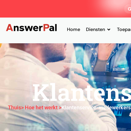
G
Home
Diensten
Toepa
Klanten
Thuis
> Hoe het werkt >
Klantenservice-medewerkers