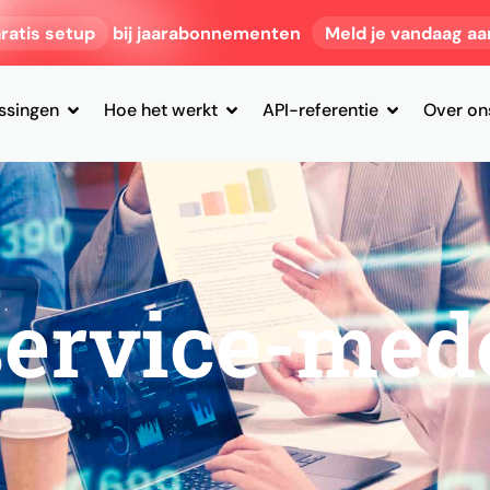
ratis setup
bij jaarabonnementen
Meld je vandaag aa
ssingen
Hoe het werkt
API-referentie
Over on
service-med