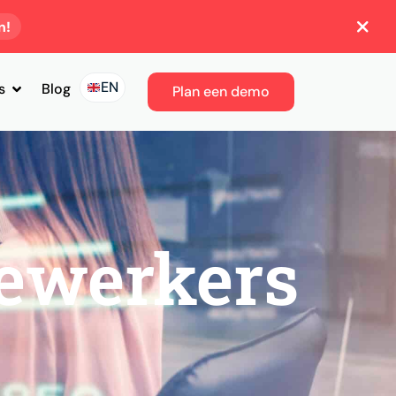
n!
EN
s
Blog
Plan een demo
ewerkers