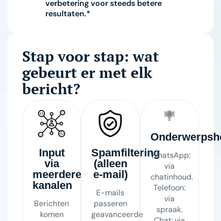
verbetering voor steeds betere
resultaten.*
Stap voor stap: wat
gebeurt er met elk
bericht?
Onderwerpsh
Input
Spamfiltering
WhatsApp:
via
(alleen
via
meerdere
e-mail)
chatinhoud.
kanalen
Telefoon:
E-mails
via
Berichten
passeren
spraak.
komen
geavanceerde
Chat: via