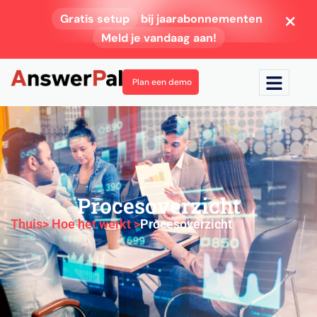
Gratis setup
bij jaarabonnementen
Meld je vandaag aan!
Plan een demo
Procesoverzicht
Thuis
> Hoe het werkt >
Procesoverzicht