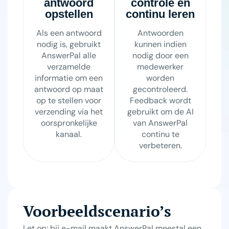
antwoord
controle en
opstellen
continu leren
Als een antwoord
Antwoorden
nodig is, gebruikt
kunnen indien
AnswerPal alle
nodig door een
verzamelde
medewerker
informatie om een
worden
antwoord op maat
gecontroleerd.
op te stellen voor
Feedback wordt
verzending via het
gebruikt om de AI
oorspronkelijke
van AnswerPal
kanaal.
continu te
verbeteren.
Voorbeeldscenario’s
Let op: bij e-mail maakt AnswerPal meestal een