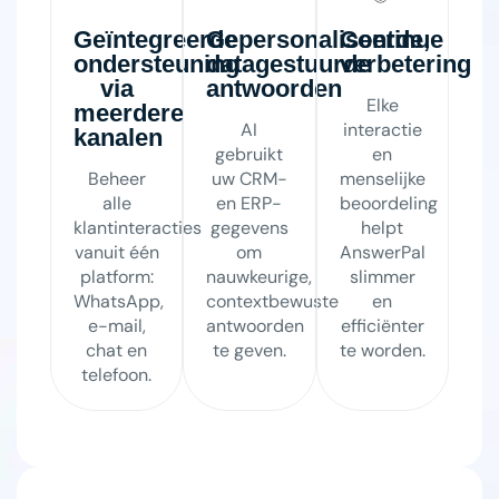
Geïntegreerde
Gepersonaliseerde,
Continue
ondersteuning
datagestuurde
verbetering
via
antwoorden
Elke
meerdere
AI
interactie
kanalen
gebruikt
en
Beheer
uw CRM-
menselijke
alle
en ERP-
beoordeling
klantinteracties
gegevens
helpt
vanuit één
om
AnswerPal
platform:
nauwkeurige,
slimmer
WhatsApp,
contextbewuste
en
e-mail,
antwoorden
efficiënter
chat en
te geven.
te worden.
telefoon.