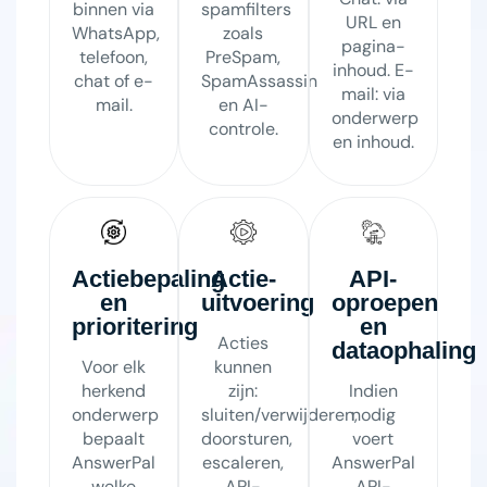
binnen via
spamfilters
URL en
WhatsApp,
zoals
pagina-
telefoon,
PreSpam,
inhoud. E-
chat of e-
SpamAssassin
mail: via
mail.
en AI-
onderwerp
controle.
en inhoud.
Actiebepaling
Actie-
API-
en
uitvoering
oproepen
prioritering
en
Acties
dataophaling
Voor elk
kunnen
herkend
zijn:
Indien
onderwerp
sluiten/verwijderen,
nodig
bepaalt
doorsturen,
voert
AnswerPal
escaleren,
AnswerPal
welke
API-
API-