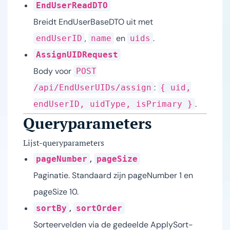
EndUserReadDTO
Breidt EndUserBaseDTO uit met
,
en
.
endUserID
name
uids
AssignUIDRequest
Body voor
POST
:
/api/EndUserUIDs/assign
{ uid,
.
endUserID, uidType, isPrimary }
Queryparameters
Lijst-queryparameters
,
pageNumber
pageSize
Paginatie. Standaard zijn pageNumber 1 en
pageSize 10.
,
sortBy
sortOrder
Sorteervelden via de gedeelde ApplySort-