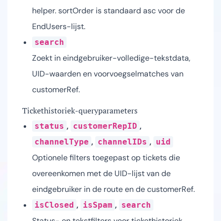
helper. sortOrder is standaard asc voor de
EndUsers-lijst.
search
Zoekt in eindgebruiker-volledige-tekstdata,
UID-waarden en voorvoegselmatches van
customerRef.
Tickethistoriek-queryparameters
,
,
status
customerRepID
,
,
channelType
channelIDs
uid
Optionele filters toegepast op tickets die
overeenkomen met de UID-lijst van de
eindgebruiker in de route en de customerRef.
,
,
isClosed
isSpam
search
Status- en tekstfilters voor tickethistoriek.