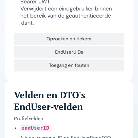
Bearer JWT
Verwijdert één eindgebruiker binnen
het bereik van de geauthenticeerde
klant.
Opzoeken en tickets
EndUserUIDs
Toegang en fouten
Velden en DTO's
EndUser-velden
Profielvelden
endUserID
Alleen-respons-ID op EndUserReadDTO.