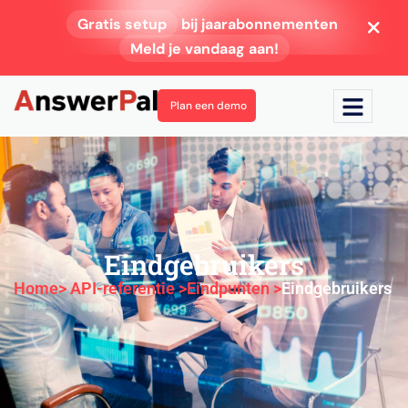
Gratis setup
bij jaarabonnementen
Meld je vandaag aan!
Plan een demo
Eindgebruikers
Home
> API-referentie >
Eindpunten >
Eindgebruikers