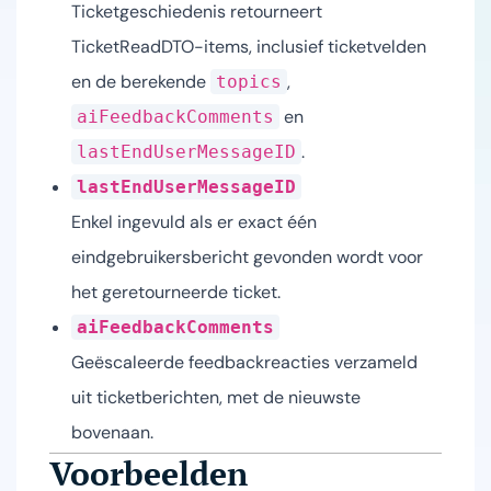
Ticketgeschiedenis retourneert
TicketReadDTO-items, inclusief ticketvelden
en de berekende
,
topics
en
aiFeedbackComments
.
lastEndUserMessageID
lastEndUserMessageID
Enkel ingevuld als er exact één
eindgebruikersbericht gevonden wordt voor
het geretourneerde ticket.
aiFeedbackComments
Geëscaleerde feedbackreacties verzameld
uit ticketberichten, met de nieuwste
bovenaan.
Voorbeelden