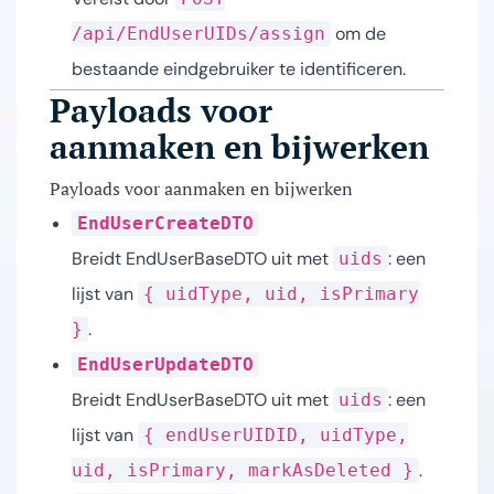
om de
/api/EndUserUIDs/assign
bestaande eindgebruiker te identificeren.
Payloads voor
aanmaken en bijwerken
Payloads voor aanmaken en bijwerken
EndUserCreateDTO
Breidt EndUserBaseDTO uit met
: een
uids
lijst van
{ uidType, uid, isPrimary
.
}
EndUserUpdateDTO
Breidt EndUserBaseDTO uit met
: een
uids
lijst van
{ endUserUIDID, uidType,
.
uid, isPrimary, markAsDeleted }