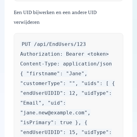
Een UID bijwerken en een andere UID
verwijderen
PUT /api/EndUsers/123
Authorization: Bearer <token>
Content-Type: application/json
{ "firstname": "Jane",
"customerType": "", "uids": [ {
"endUserUIDID": 12, "uidType":
"Email", "uid":
"
jane.new@example.com
",
"isPrimary": true }, {
"endUserUIDID": 15, "uidType":