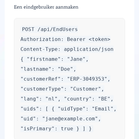
Een eindgebruiker aanmaken
POST /api/EndUsers
Authorization: Bearer <token>
Content-Type: application/json
{ "firstname": "Jane",
"lastname": "Doe",
"customerRef": "ERP-3049353",
"customerType": "Customer",
"lang": "nl", "country": "BE",
"uids": [ { "uidType": "Email",
"uid": "
jane@example.com
",
"isPrimary": true } ] }