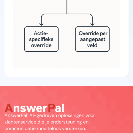
AnswerPal: AI-gedreven oplossingen voor
klantenservice die je ondersteuning en
communicatie moeiteloos versterken.