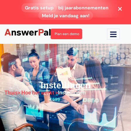
Gratis setup
bij jaarabonnementen
Meld je vandaag aan!
Plan een demo
Instellingen
Thuis
> Hoe het werkt >
Instellingen