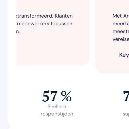
Met AnswerPal kromp ons supportteam
meertalige medewerker die vragen via e-
meeste oproepen worden meteen door A
vereisen menselijke tussenkomst. De klan
— Keyboost Team
57
%
Snellere
responstijden
su