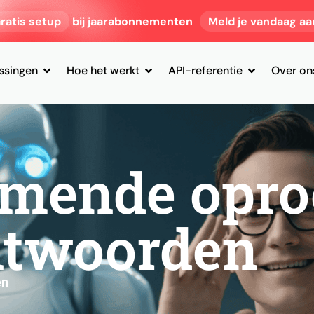
ratis setup
bij jaarabonnementen
Meld je vandaag aa
ssingen
Hoe het werkt
API-referentie
Over on
omende opro
ntwoorden
en