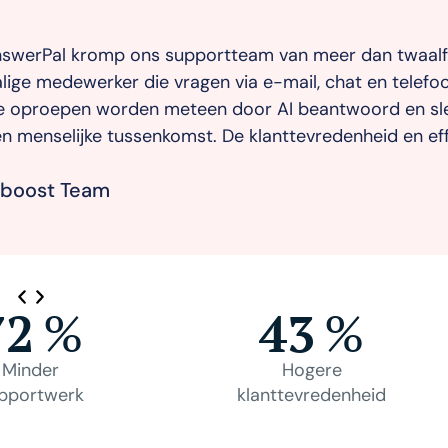
 van meer dan twaalf medewerkers naar één
mail, chat en telefoon in zes talen afhandelt. De
I beantwoord en slechts enkele vragen
ttevredenheid en efficiëntie zijn sterk gestegen.
72
%
43
%
Minder
Hogere
pportwerk
klanttevredenheid