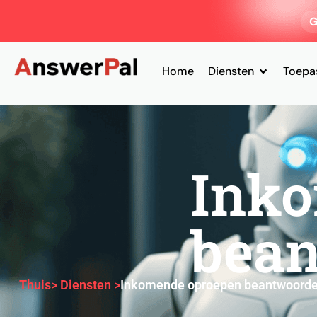
G
Home
Diensten
Toepa
Ink
bea
Thuis
> Diensten >
Inkomende oproepen beantwoord