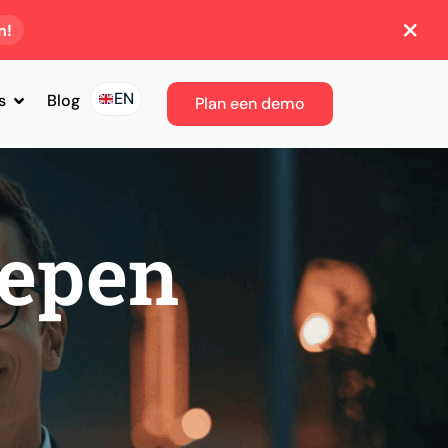
n!
EN
s
Blog
Plan een demo
epen