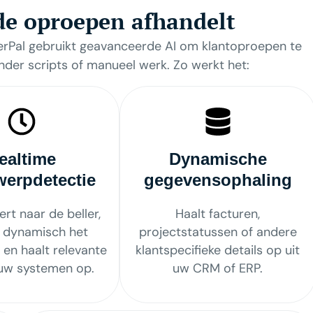
e oproepen afhandelt
rPal gebruikt geavanceerde AI om klantoproepen te
nder scripts of manueel werk. Zo werkt het:
ealtime
Dynamische
erpdetectie
gegevensophaling
tert naar de beller,
Haalt facturen,
 dynamisch het
projectstatussen of andere
en haalt relevante
klantspecifieke details op uit
 uw systemen op.
uw CRM of ERP.