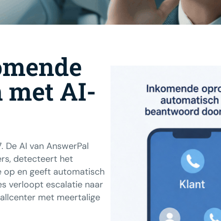
omende
 met AI-
7. De AI van AnswerPal
s, detecteert het
ie op en geeft automatisch
s verloopt escalatie naar
llcenter met meertalige