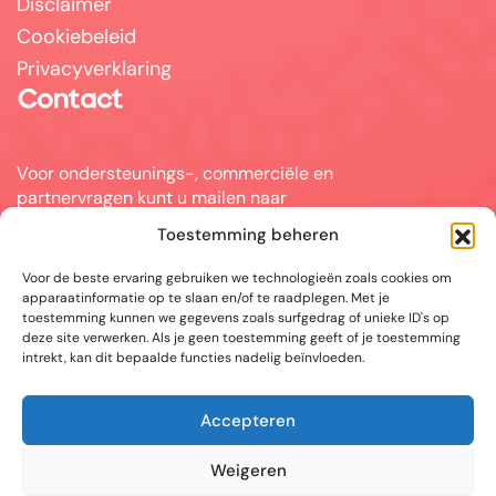
Disclaimer
Cookiebeleid
Privacyverklaring
Contact
Voor ondersteunings-, commerciële en
partnervragen kunt u mailen naar
info@answerpal.eu
Toestemming beheren
AnswerPal
Voor de beste ervaring gebruiken we technologieën zoals cookies om
Bisschoppenhoflaan 380
apparaatinformatie op te slaan en/of te raadplegen. Met je
2100 Antwerpen
toestemming kunnen we gegevens zoals surfgedrag of unieke ID's op
België
deze site verwerken. Als je geen toestemming geeft of je toestemming
intrekt, kan dit bepaalde functies nadelig beïnvloeden.
+32.36416685
Accepteren
BE 0862.692.858
Sociale media
Weigeren