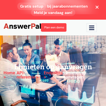
Gratis setup
bij jaarabonnementen
Meld je vandaag aan!
Plan een demo
Limieten op aanvragen
Home
API-
Endpoints
Limieten op
>
referentie >
>
aanvragen