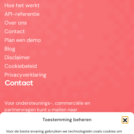
Hoe het werkt
API-referentie
Over ons
Contact
Plan een demo
Blog
Disclaimer
Cookiebeleid
Privacyverklaring
Contact
Voor ondersteunings-, commerciële en
partnervragen kunt u mailen naar
info@answerpal.eu
Toestemming beheren
AnswerPal
Voor de beste ervaring gebruiken we technologieën zoals cookies om