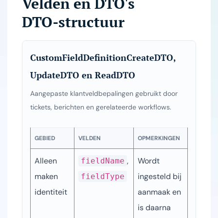
Velden en DTO's
DTO-structuur
CustomFieldDefinitionCreateDTO,
UpdateDTO en ReadDTO
Aangepaste klantveldbepalingen gebruikt door
tickets, berichten en gerelateerde workflows.
GEBIED
VELDEN
OPMERKINGEN
Alleen 
, 
Wordt 
fieldName
maken 
ingesteld bij 
fieldType
identiteit
aanmaak en 
is daarna 