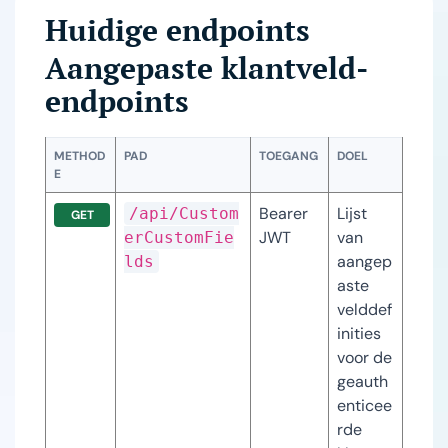
Huidige endpoints
Aangepaste klantveld-
endpoints
METHOD
PAD
TOEGANG
DOEL
E
Bearer 
Lijst 
/api/Custom
GET
JWT
van 
erCustomFie
aangep
lds
aste 
velddef
inities 
voor de 
geauth
enticee
rde 