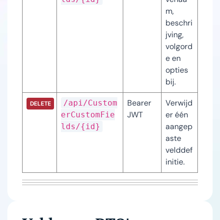
m, 
beschri
jving, 
volgord
e en 
opties 
bij.
Bearer 
Verwijd
/api/Custom
DELETE
JWT
er één 
erCustomFie
aangep
lds/{id}
aste 
velddef
initie.