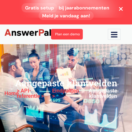
Gratis setup
bij jaarabonnementen
Meld je vandaag aan!
Plan een demo
Aangepaste klantvelden
> API-
Eindpunten
Aangepaste
Home
referentie >
>
klantvelden