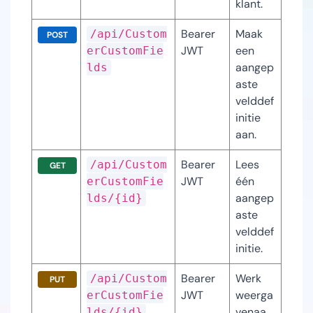
klant.
Bearer 
Maak 
/api/Custom
POST
JWT
een 
erCustomFie
aangep
lds
aste 
velddef
initie 
aan.
Bearer 
Lees 
/api/Custom
GET
JWT
één 
erCustomFie
aangep
lds/{id}
aste 
velddef
initie.
Bearer 
Werk 
/api/Custom
PUT
JWT
weerga
erCustomFie
venaa
lds/{id}