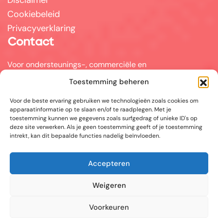
Disclaimer
Cookiebeleid
Privacyverklaring
Contact
Voor ondersteunings-, commerciële en
partnervragen kunt u mailen naar
Toestemming beheren
info@answerpal.eu
Voor de beste ervaring gebruiken we technologieën zoals cookies om
AnswerPal
apparaatinformatie op te slaan en/of te raadplegen. Met je
Bisschoppenhoflaan 380
toestemming kunnen we gegevens zoals surfgedrag of unieke ID's op
2100 Antwerpen
deze site verwerken. Als je geen toestemming geeft of je toestemming
België
intrekt, kan dit bepaalde functies nadelig beïnvloeden.
+32.36416685
Accepteren
BE 0862.692.858
Weigeren
Sociale media
Voorkeuren