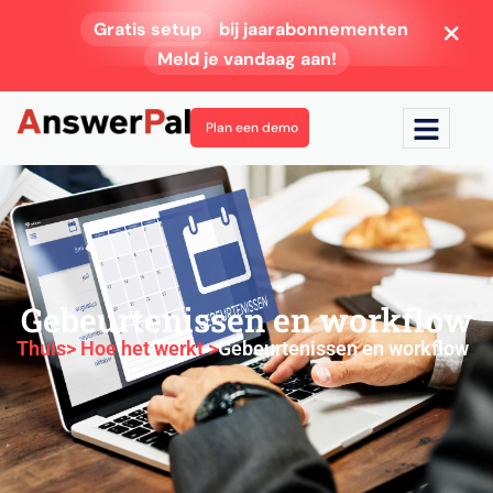
Gratis setup
bij jaarabonnementen
Meld je vandaag aan!
Plan een demo
Gebeurtenissen en workflow
Thuis
> Hoe het werkt >
Gebeurtenissen en workflow