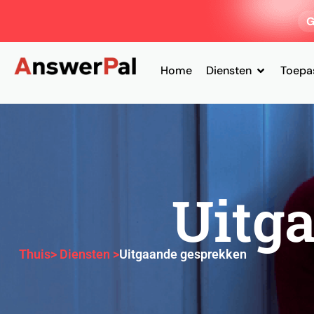
G
Home
Diensten
Toepa
Uitg
Thuis
> Diensten >
Uitgaande gesprekken