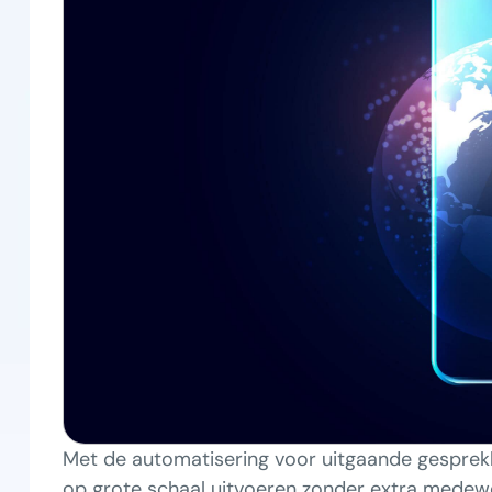
Met de automatisering voor uitgaande gesprek
op grote schaal uitvoeren zonder extra medewer