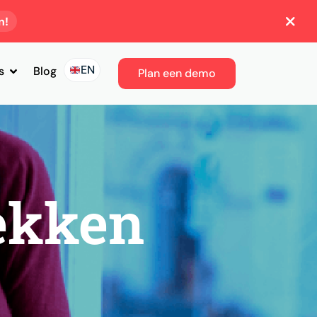
n!
EN
s
Blog
Plan een demo
ekken