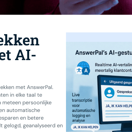
rekken
t AI-
rekken met AnswerPal.
en in elke taal te
n meteen persoonlijke
g en automatische
besparen en betere
rdt gelogd, geanalyseerd en