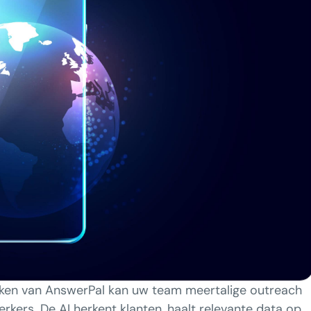
ken van AnswerPal kan uw team meertalige outreach
kers. De AI herkent klanten, haalt relevante data op