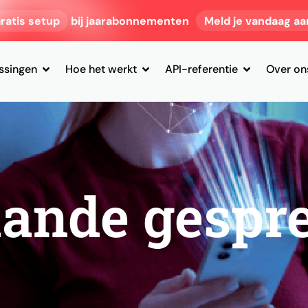
ratis setup
bij jaarabonnementen
Meld je vandaag aa
ssingen
Hoe het werkt
API-referentie
Over on
aande gespr