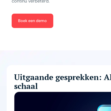
continu verbeterd.
Boek een demo
Uitgaande gesprekken: A
schaal