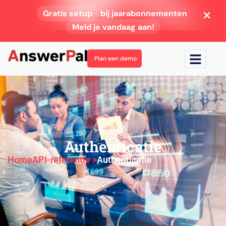
Gratis setup
bij jaarabonnementen
Meld je vandaag aan!
Plan een demo
Authenticatie
Home
API-referentie >
Authenticatie