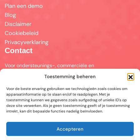
Plan een demo
Blog
Disclaimer
Cookiebeleid
Privacyverklaring
Contact
Voor ondersteunings-, commerciële en
partnervragen kunt u mailen naar
Toestemming beheren
info@answerpal.eu
Voor de beste ervaring gebruiken we technologieën zoals cookies om
AnswerPal
apparaatinformatie op te slaan en/of te raadplegen. Met je
Bisschoppenhoflaan 380
toestemming kunnen we gegevens zoals surfgedrag of unieke ID's op
2100 Antwerpen
deze site verwerken. Als je geen toestemming geeft of je toestemming
België
intrekt, kan dit bepaalde functies nadelig beïnvloeden.
+32.36416685
Accepteren
BE 0862.692.858