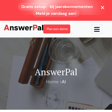
Gratis setup
bij jaarabonnementen
Meld je vandaag aan!
Plan een demo
AnswerPal
Home
AI