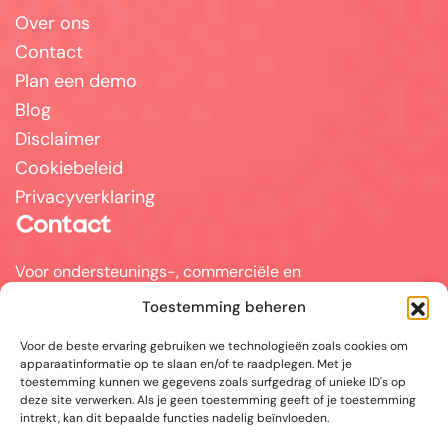
Over ons
Contact
Plan een demo
Blog
Disclaimer
Cookiebeleid
Privacyverklaring
Contact
Voor ondersteunings-, commerciële en
partnervragen kunt u mailen naar
Toestemming beheren
info@answerpal.eu
Voor de beste ervaring gebruiken we technologieën zoals cookies om
AnswerPal
apparaatinformatie op te slaan en/of te raadplegen. Met je
Bisschoppenhoflaan 380
toestemming kunnen we gegevens zoals surfgedrag of unieke ID's op
2100 Antwerpen
deze site verwerken. Als je geen toestemming geeft of je toestemming
België
intrekt, kan dit bepaalde functies nadelig beïnvloeden.