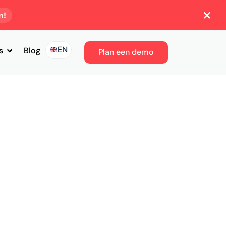
n!
EN
s
Blog
Plan een demo