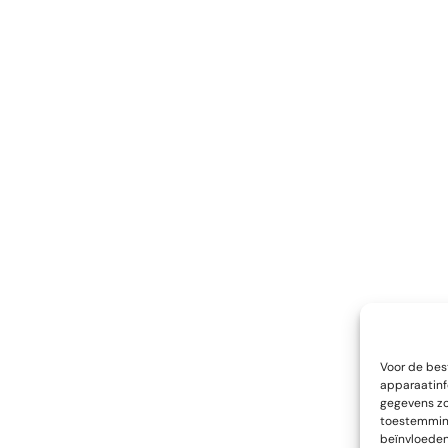
Voor de bes
apparaatinf
gegevens zoa
toestemming
beïnvloeden