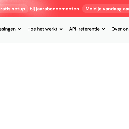
ratis setup
bij jaarabonnementen
Meld je vandaag aa
ssingen
Hoe het werkt
API-referentie
Over on