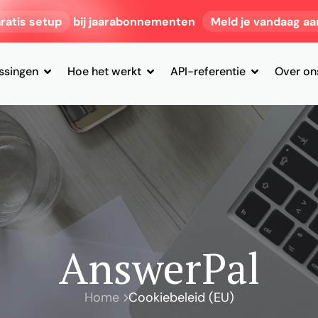
ratis setup
bij jaarabonnementen
Meld je vandaag aa
ssingen
Hoe het werkt
API-referentie
Over on
AnswerPal
Home
Cookiebeleid (EU)