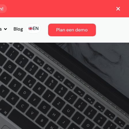
n!
EN
s
Blog
Plan een demo