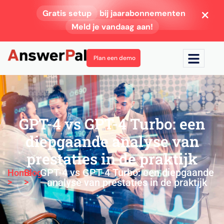
Gratis setup
bij jaarabonnementen
Meld je vandaag aan!
Plan een demo
GPT-4 vs GPT-4 Turbo: een
diepgaande analyse van
prestaties in de praktijk
GPT-4 vs GPT-4 Turbo: een diepgaande
Home
Blog
>
>
analyse van prestaties in de praktijk