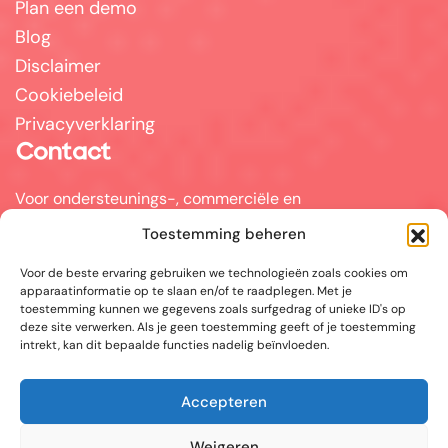
Plan een demo
Blog
Disclaimer
Cookiebeleid
Privacyverklaring
Contact
Voor ondersteunings-, commerciële en
partnervragen kunt u mailen naar
Toestemming beheren
info@answerpal.eu
Voor de beste ervaring gebruiken we technologieën zoals cookies om
AnswerPal
apparaatinformatie op te slaan en/of te raadplegen. Met je
Bisschoppenhoflaan 380
toestemming kunnen we gegevens zoals surfgedrag of unieke ID's op
2100 Antwerpen
deze site verwerken. Als je geen toestemming geeft of je toestemming
België
intrekt, kan dit bepaalde functies nadelig beïnvloeden.
+32.36416685
Accepteren
BE 0862.692.858
Weigeren